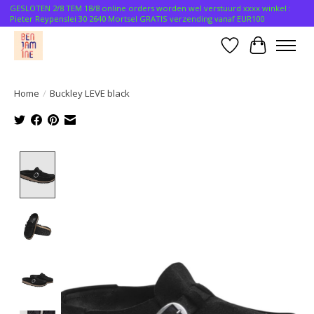
GESLOTEN 2/8 TEM 18/8 online orders worden wel verstuurd xxxx winkel :
Pieter Reypenslei 30 2640 Mortsel GRATIS verzending vanaf EUR100
Verlanglijst
Winkelwa
Home
/
Buckley LEVE black
Product image slideshow Items