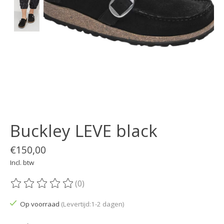
Buckley LEVE black
€150,00
Incl. btw
(0)
De beoordeling van dit product is
0
van de 5
Op voorraad
(Levertijd:1-2 dagen)