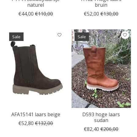
naturel
bruin
€44,00
€110,00
€52,00
€130,00
Sale
Sale
AFA15141 laars beige
D593 hoge laars
sudan
€52,80
€132,00
€82,40
€206,00