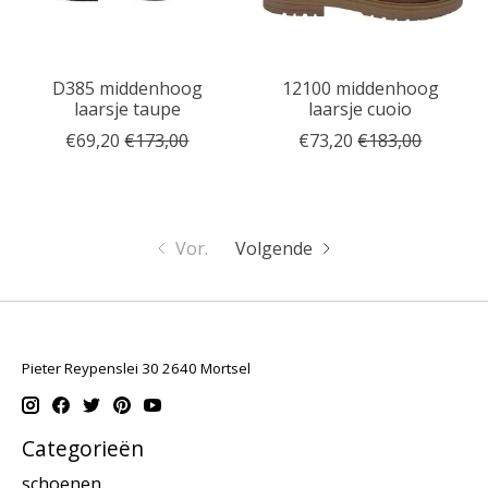
D385 middenhoog
12100 middenhoog
laarsje taupe
laarsje cuoio
€69,20
€173,00
€73,20
€183,00
Vor.
Volgende
Pieter Reypenslei 30 2640 Mortsel
Categorieën
schoenen