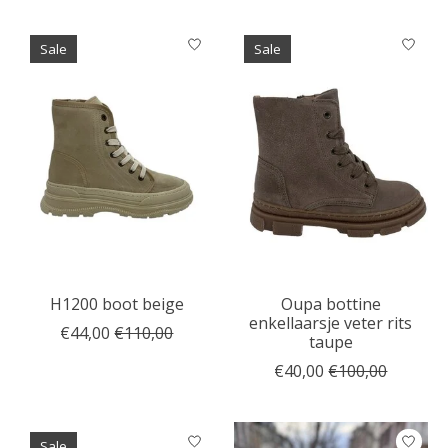
Sale
Sale
H1200 boot beige
Oupa bottine
enkellaarsje veter rits
€44,00
€110,00
taupe
€40,00
€100,00
Sale