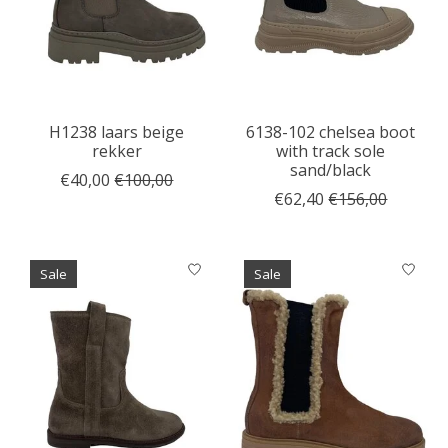
H1238 laars beige
6138-102 chelsea boot
rekker
with track sole
sand/black
€40,00
€100,00
€62,40
€156,00
Sale
Sale