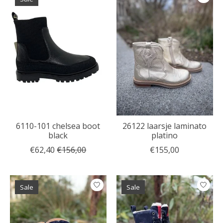
6110-101 chelsea boot
26122 laarsje laminato
black
platino
€62,40
€156,00
€155,00
Sale
Sale