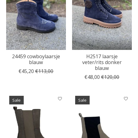
24459 cowboylaarsje
H2517 laarsje
blauw
veter/rits donker
blauw
€45,20
€113,00
€48,00
€120,00
Sale
Sale