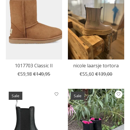
1017703 Classic II
nicole laarsje tortora
€59,98
€149,95
€55,60
€139,00
Sale
Sale