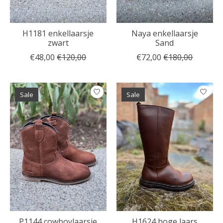
H1181 enkellaarsje
Naya enkellaarsje
zwart
Sand
€48,00
€120,00
€72,00
€180,00
Sale
Sale
P1144 cowboylaarsje
H1624 hoge laars