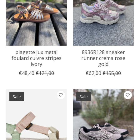
plagette lux metal
8936R128 sneaker
foulard cuivre stripes
runner crema rose
ivory
gold
€48,40
€121,00
€62,00
€155,00
Sale
Sale