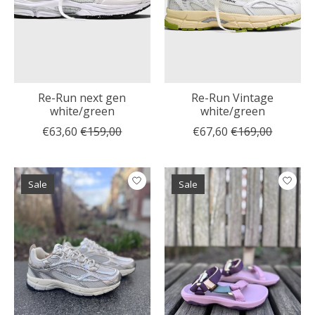
Re-Run next gen
Re-Run Vintage
white/green
white/green
€63,60
€159,00
€67,60
€169,00
Sale
Sale