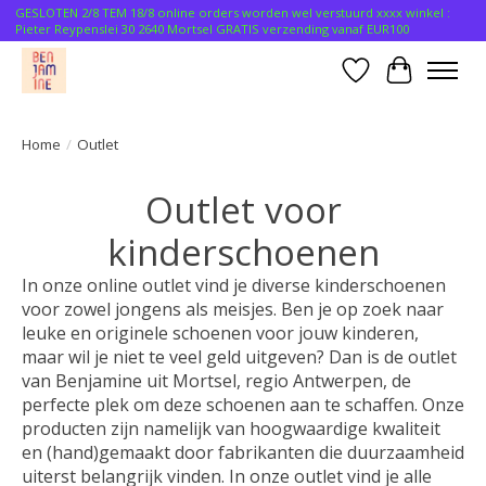
GESLOTEN 2/8 TEM 18/8 online orders worden wel verstuurd xxxx winkel :
Pieter Reypenslei 30 2640 Mortsel GRATIS verzending vanaf EUR100
Verlanglijst
Winkelwa
Home
/
Outlet
Outlet voor
kinderschoenen
In onze online outlet vind je diverse kinderschoenen
voor zowel jongens als meisjes. Ben je op zoek naar
leuke en originele schoenen voor jouw kinderen,
maar wil je niet te veel geld uitgeven? Dan is de outlet
van Benjamine uit Mortsel, regio Antwerpen, de
perfecte plek om deze schoenen aan te schaffen. Onze
producten zijn namelijk van hoogwaardige kwaliteit
en (hand)gemaakt door fabrikanten die duurzaamheid
uiterst belangrijk vinden. In onze outlet vind je alle