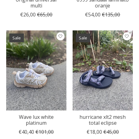
multi
oranje
€26,00
€65,00
€54,00
€135,00
Sale
Sale
Wave lux white
hurricane xlt2 mesh
platinum
total eclipse
€40,40
€101,00
€18,00
€45,00