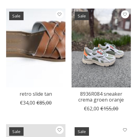
Sale
Sale
retro slide tan
8936R084 sneaker
crema groen oranje
€34,00
€85,00
€62,00
€155,00
Sale
Sale