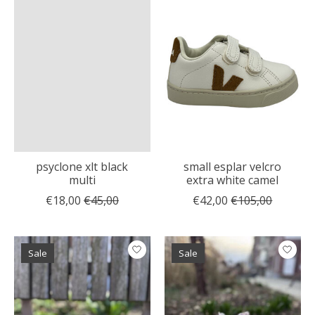
psyclone xlt black
small esplar velcro
multi
extra white camel
€18,00
€45,00
€42,00
€105,00
Sale
Sale