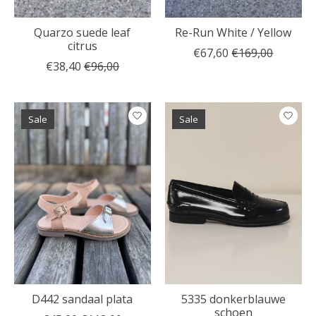
Quarzo suede leaf
Re-Run White / Yellow
citrus
€67,60
€169,00
€38,40
€96,00
Sale
Sale
D442 sandaal plata
5335 donkerblauwe
schoen