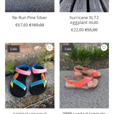
Re-Run Pine Silver
hurricane XLT2
eggplant multi
€67,60
€169,00
€22,00
€55,00
Sale
Sale
original universal
0999 sandaal laminato