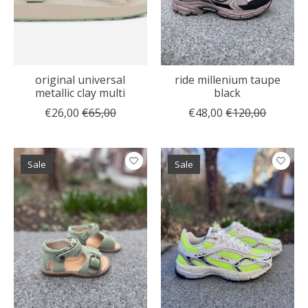
original universal
ride millenium taupe
metallic clay multi
black
€26,00
€65,00
€48,00
€120,00
Sale
Sale