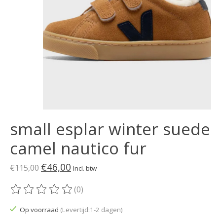
small esplar winter suede
camel nautico fur
€46,00
€115,00
Incl. btw
(0)
De beoordeling van dit product is
0
van de 5
Op voorraad
(Levertijd:1-2 dagen)