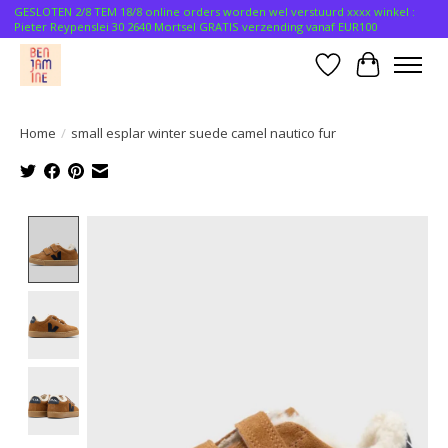
GESLOTEN 2/8 TEM 18/8 online orders worden wel verstuurd xxxx winkel :
Pieter Reypenslei 30 2640 Mortsel GRATIS verzending vanaf EUR100
Verlanglijst
Winkelwa
Home
/
small esplar winter suede camel nautico fur
Product image slideshow Items