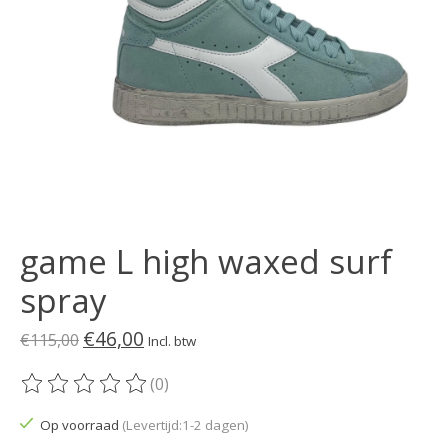
game L high waxed surf
spray
€46,00
€115,00
Incl. btw
(0)
De beoordeling van dit product is
0
van de 5
Op voorraad
(Levertijd:1-2 dagen)