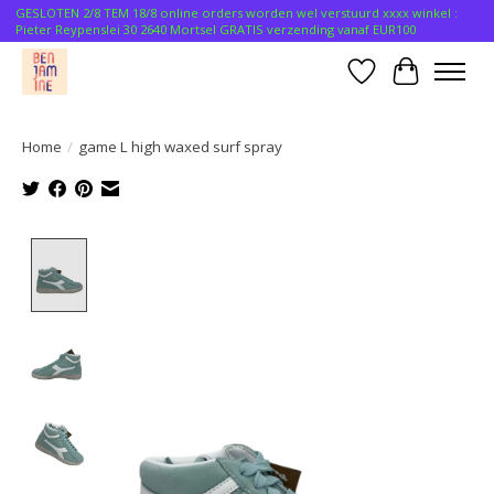
GESLOTEN 2/8 TEM 18/8 online orders worden wel verstuurd xxxx winkel :
Pieter Reypenslei 30 2640 Mortsel GRATIS verzending vanaf EUR100
Verlanglijst
Winkelwa
Home
/
game L high waxed surf spray
Product image slideshow Items