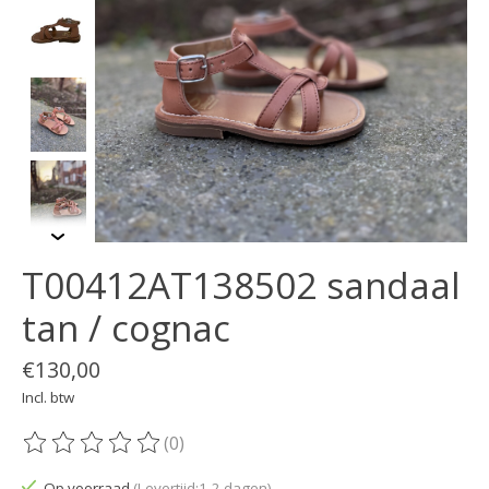
T00412AT138502 sandaal
tan / cognac
€130,00
Incl. btw
(0)
De beoordeling van dit product is
0
van de 5
Op voorraad
(Levertijd:1-2 dagen)