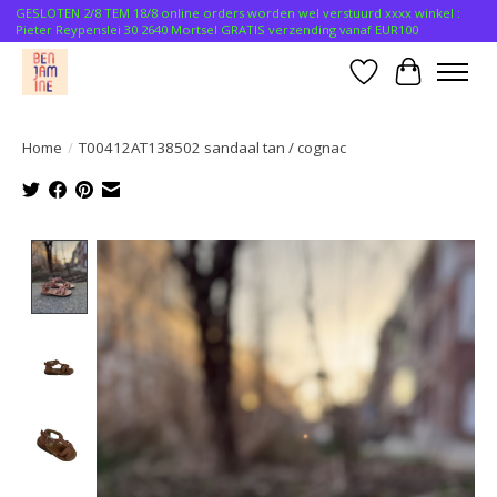
GESLOTEN 2/8 TEM 18/8 online orders worden wel verstuurd xxxx winkel :
Pieter Reypenslei 30 2640 Mortsel GRATIS verzending vanaf EUR100
Verlanglijst
Winkelwa
Home
/
T00412AT138502 sandaal tan / cognac
Product image slideshow Items