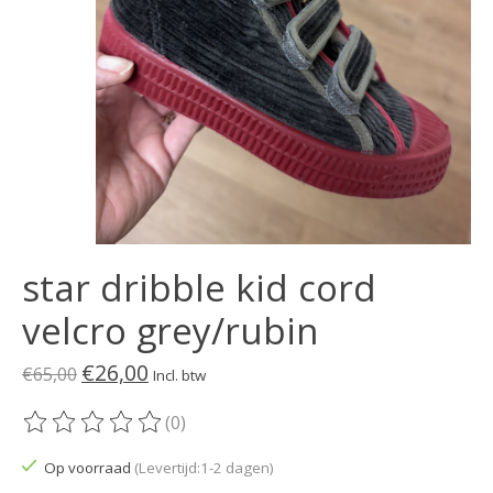
star dribble kid cord
velcro grey/rubin
€26,00
€65,00
Incl. btw
(0)
De beoordeling van dit product is
0
van de 5
Op voorraad
(Levertijd:1-2 dagen)