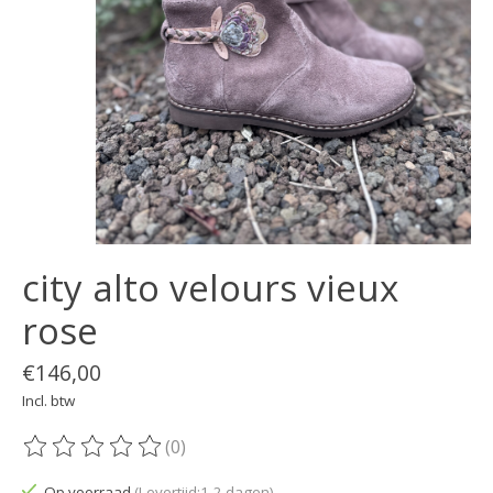
city alto velours vieux
rose
€146,00
Incl. btw
(0)
De beoordeling van dit product is
0
van de 5
Op voorraad
(Levertijd:1-2 dagen)