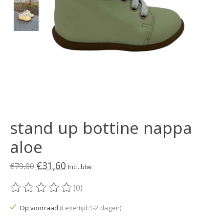
stand up bottine nappa
aloe
€31,60
€79,00
Incl. btw
(0)
De beoordeling van dit product is
0
van de 5
Op voorraad
(Levertijd:1-2 dagen)