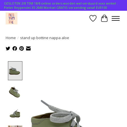
GESLOTEN 2/8 TEM 18/8 online orders worden wel verstuurd xxxx winkel :
Pieter Reypenslei 30 2640 Mortsel GRATIS verzending vanaf EUR100
Verlanglijst
Winkelwa
Home
/
stand up bottine nappa aloe
Product image slideshow Items