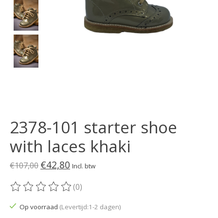
2378-101 starter shoe
with laces khaki
€42,80
€107,00
Incl. btw
(0)
De beoordeling van dit product is
0
van de 5
Op voorraad
(Levertijd:1-2 dagen)