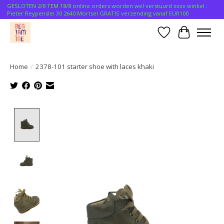
GESLOTEN 2/8 TEM 18/8 online orders worden wel verstuurd xxxx winkel :
Pieter Reypenslei 30 2640 Mortsel GRATIS verzending vanaf EUR100
Verlanglijst
Winkelwa
Home
/
2378-101 starter shoe with laces khaki
Product image slideshow Items