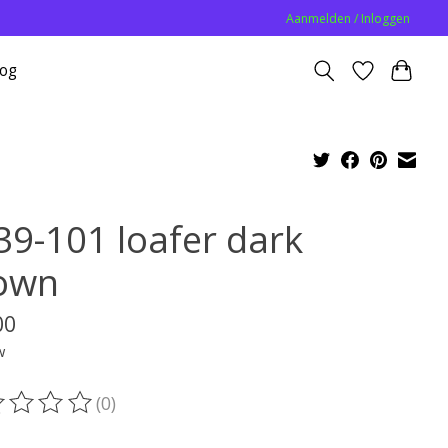
Aanmelden / Inloggen
log
39-101 loafer dark
own
00
w
(0)
oordeling van dit product is
0
van de 5