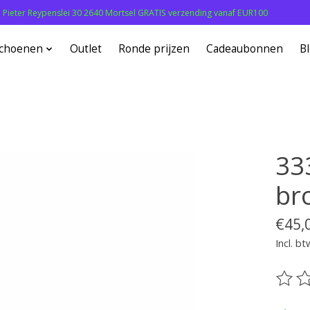
: Pieter Reypenslei 30 2640 Mortsel GRATIS verzending vanaf EUR100
choenen
Outlet
Ronde prijzen
Cadeaubonnen
B
33
br
€45,
Incl. bt
De be