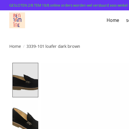
GESLOTEN 2/8 TEM 18/8 online orders worden wel verstuurd xxxx winkel 
Home
s
Home
/
3339-101 loafer dark brown
Product image slideshow Items