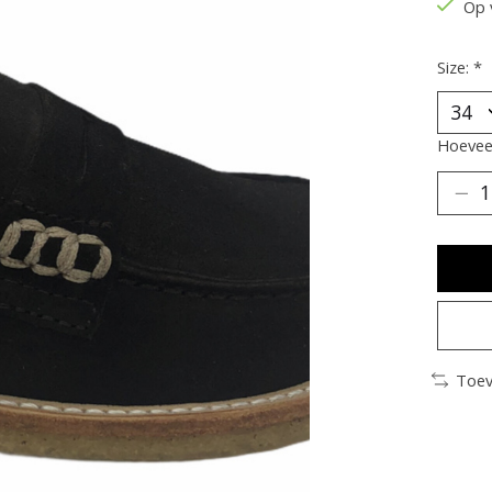
Op 
Size:
*
Hoeveel
Toev