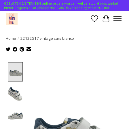
GESLOTEN 2/8 TEM 18/8 online orders worden wel verstuurd xxxx winkel :
Pieter Reypenslei 30 2640 Mortsel GRATIS verzending vanaf EUR100
Verlanglijst
Winkelwa
Home
/
22122517 vintage cars bianco
Product image slideshow Items