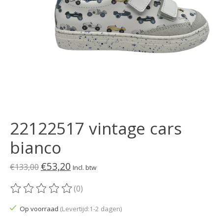
22122517 vintage cars
bianco
€53,20
€133,00
Incl. btw
(0)
De beoordeling van dit product is
0
van de 5
Op voorraad
(Levertijd:1-2 dagen)