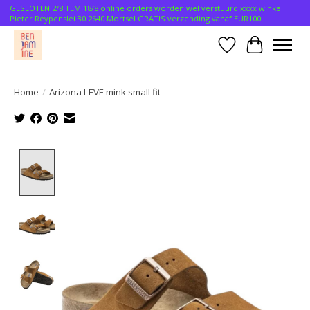
GESLOTEN 2/8 TEM 18/8 online orders worden wel verstuurd xxxx winkel :
Pieter Reypenslei 30 2640 Mortsel GRATIS verzending vanaf EUR100
Verlanglijst
Winkelwa
Home
/
Arizona LEVE mink small fit
Product image slideshow Items