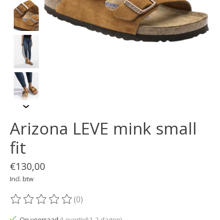
Arizona LEVE mink small
fit
€130,00
Incl. btw
(0)
De beoordeling van dit product is
0
van de 5
Op voorraad
(Levertijd:1-2 dagen)