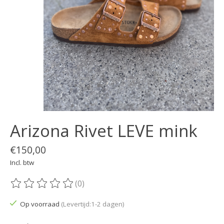
Arizona Rivet LEVE mink
€150,00
Incl. btw
(0)
De beoordeling van dit product is
0
van de 5
Op voorraad
(Levertijd:1-2 dagen)