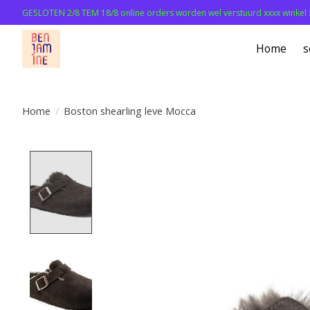
GESLOTEN 2/8 TEM 18/8 online orders worden wel verstuurd xxxx winkel 
Home
s
Home
/
Boston shearling leve Mocca
Product image slideshow Items