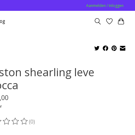
Aanmelden / Inloggen
log
ston shearling leve
cca
,00
w
(0)
oordeling van dit product is
0
van de 5