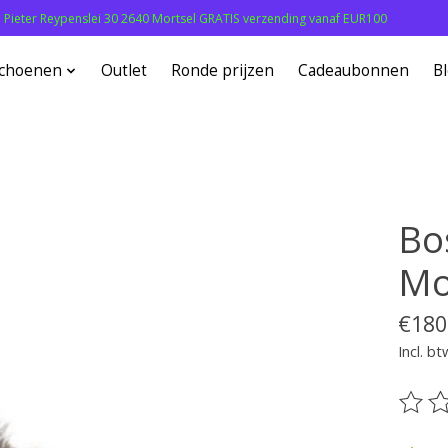
: Pieter Reypenslei 30 2640 Mortsel GRATIS verzending vanaf EUR100
choenen
Outlet
Ronde prijzen
Cadeaubonnen
B
Bo
Mo
€180
Incl. bt
De be