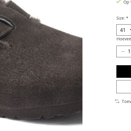
Op 
Size:
*
Hoeveel
Toev