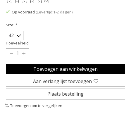
De beoordeling van dit product is
0
van de 5
Op voorraad
(Levertijd:1-2 dagen)
Size:
*
Hoeveelheid:
Toevoegen aan winkelwagen
Aan verlanglijst toevoegen
Plaats bestelling
Toevoegen om te vergelijken