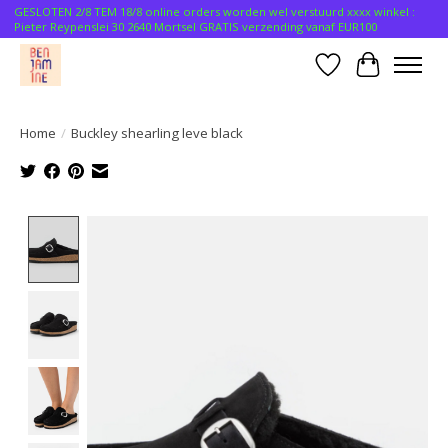
GESLOTEN 2/8 TEM 18/8 online orders worden wel verstuurd xxxx winkel :
Pieter Reypenslei 30 2640 Mortsel GRATIS verzending vanaf EUR100
Verlanglijst
Winkelwa
Home
/
Buckley shearling leve black
Product image slideshow Items