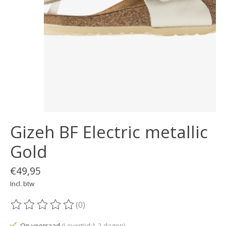
Gizeh BF Electric metallic
Gold
€49,95
Incl. btw
(0)
De beoordeling van dit product is
0
van de 5
Op voorraad
(Levertijd:1-2 dagen)