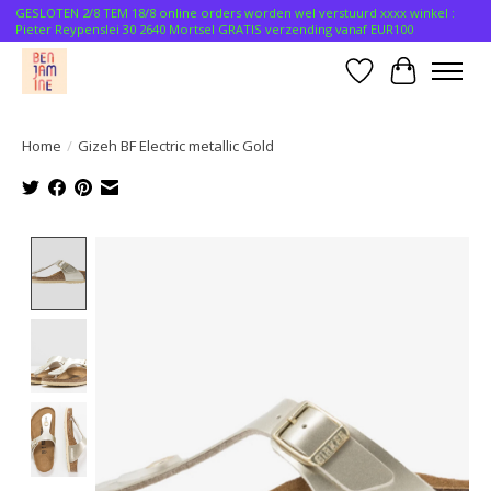
GESLOTEN 2/8 TEM 18/8 online orders worden wel verstuurd xxxx winkel :
Pieter Reypenslei 30 2640 Mortsel GRATIS verzending vanaf EUR100
Verlanglijst
Winkelwa
Home
/
Gizeh BF Electric metallic Gold
Product image slideshow Items