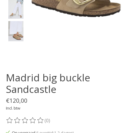
Madrid big buckle
Sandcastle
€120,00
Incl. btw
(0)
De beoordeling van dit product is
0
van de 5
Op voorraad
(Levertijd:1-2 dagen)