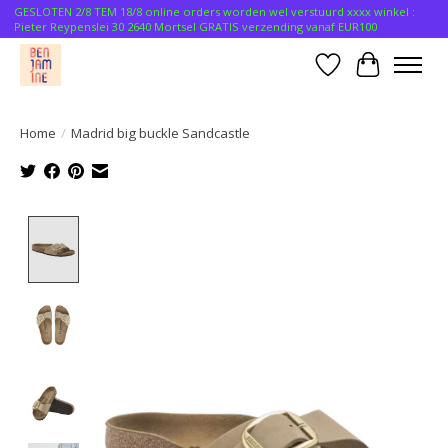
GESLOTEN 2/8 TEM 18/8 online orders worden wel verstuurd xxxx winkel :
Pieter Reypenslei 30 2640 Mortsel GRATIS verzending vanaf EUR100
Verlanglijst
Winkelwa
Home
/
Madrid big buckle Sandcastle
Product image slideshow Items