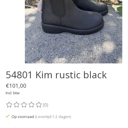
54801 Kim rustic black
€101,00
Incl. btw
(0)
De beoordeling van dit product is
0
van de 5
Op voorraad
(Levertijd:1-2 dagen)