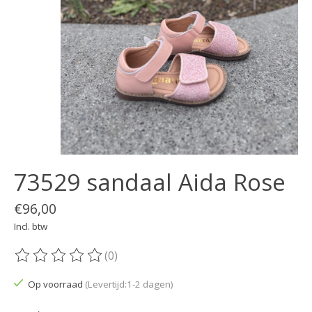
73529 sandaal Aida Rose
€96,00
Incl. btw
(0)
De beoordeling van dit product is
0
van de 5
Op voorraad
(Levertijd:1-2 dagen)