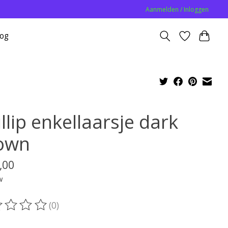
Aanmelden / Inloggen
log
llip enkellaarsje dark
own
,00
w
(0)
oordeling van dit product is
0
van de 5