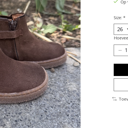
Op 
Size:
*
Hoeveel
Toev