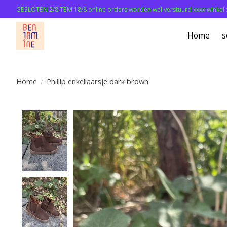
GESLOTEN 2/8 TEM 18/8 online orders worden wel verstuurd xxxx winkel 
Home
s
Home
/
Phillip enkellaarsje dark brown
Product image slideshow Items