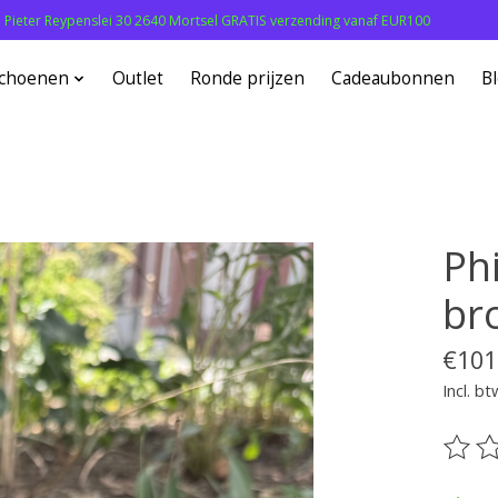
: Pieter Reypenslei 30 2640 Mortsel GRATIS verzending vanaf EUR100
choenen
Outlet
Ronde prijzen
Cadeaubonnen
B
Phi
br
€101
Incl. bt
De be