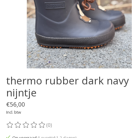
thermo rubber dark navy
nijntje
€56,00
Incl. btw
(0)
De beoordeling van dit product is
0
van de 5
Op voorraad
(Levertijd:1-2 dagen)