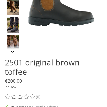
2501 original brown
toffee
€200,00
Incl. btw
(0)
De beoordeling van dit product is
0
van de 5
Op voorraad
(Levertijd:1-2 dagen)