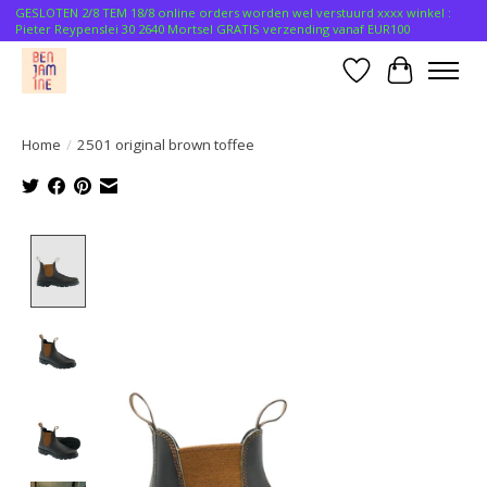
GESLOTEN 2/8 TEM 18/8 online orders worden wel verstuurd xxxx winkel :
Pieter Reypenslei 30 2640 Mortsel GRATIS verzending vanaf EUR100
Verlanglijst
Winkelwa
Home
/
2501 original brown toffee
Product image slideshow Items