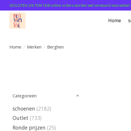
GESLOTEN 2/8 TEM 18/8 online orders worden wel verstuurd xxxx winkel 
Home
s
Home
/
Merken
/
Berghen
Categorieën
schoenen
(2182)
Outlet
(733)
Ronde prijzen
(25)