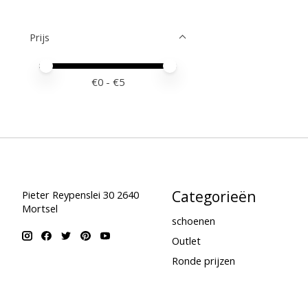
Prijs
Minimale prijswaarde
Price maximum value
€
0
- €
5
Categorieën
Pieter Reypenslei 30 2640
Mortsel
schoenen
Outlet
Ronde prijzen