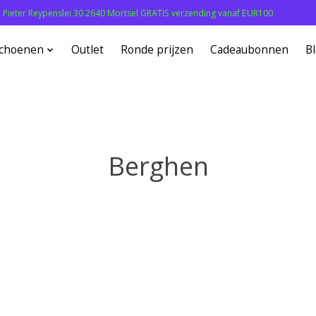
: Pieter Reypenslei 30 2640 Mortsel GRATIS verzending vanaf EUR100
choenen
Outlet
Ronde prijzen
Cadeaubonnen
B
Berghen