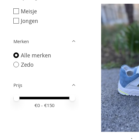
Meisje
Jongen
Merken
Alle merken
Zedo
Prijs
Minimale prijswaarde
Price maximum value
€
0
- €
150