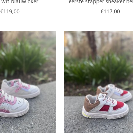
 wit blauw oker
eerste stapper sneaker be
€119,00
€117,00