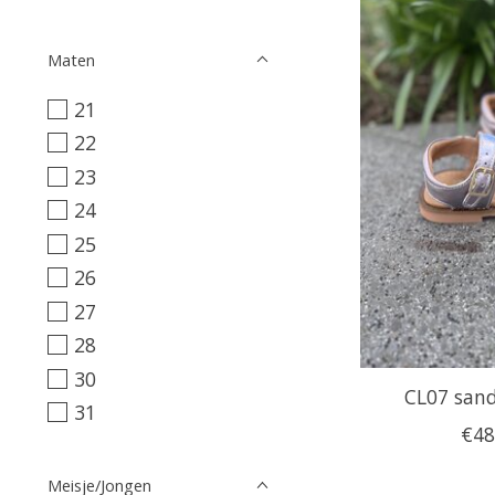
Maten
21
22
23
24
25
26
27
28
30
CL07 sanda
31
€48
Meisje/Jongen