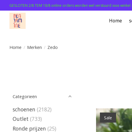
GESLOTEN 2/8 TEM 18/8 online orders worden wel verstuurd xxxx winkel 
Home
s
Home
/
Merken
/
Zedo
Categorieën
schoenen
(2182)
Sale
Outlet
(733)
Ronde prijzen
(25)