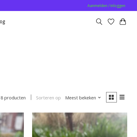
Aanmelden / Inloggen
log
Sorteren op
Meest bekeken
8 producten