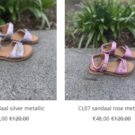
al silver metallic
CL07 sandaal rose meta
,00
€120,00
€48,00
€120,00