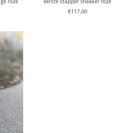
ige roze
eerste stapper sneaker roze
€117,00