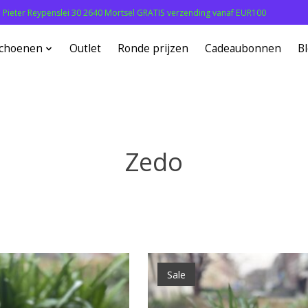
: Pieter Reypenslei 30 2640 Mortsel GRATIS verzending vanaf EUR100
choenen
Outlet
Ronde prijzen
Cadeaubonnen
B
Zedo
Sale