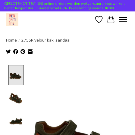
GESLOTEN 2/8 TEM 18/8 online orders worden wel verstuurd xxxx winkel :
Pieter Reypenslei 30 2640 Mortsel GRATIS verzending vanaf EUR100
Verlanglijst
Winkelwa
Home
/
2755R velour kaki sandaal
Product image slideshow Items