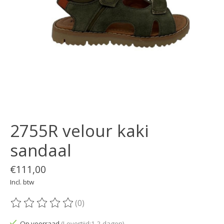
2755R velour kaki
sandaal
€111,00
Incl. btw
(0)
De beoordeling van dit product is
0
van de 5
Op voorraad
(Levertijd:1-2 dagen)