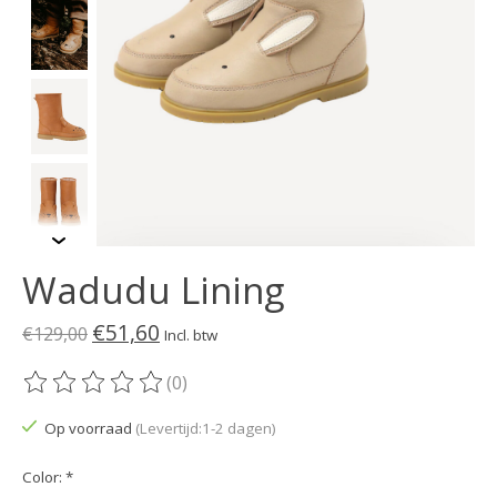
Wadudu Lining
€51,60
€129,00
Incl. btw
(0)
De beoordeling van dit product is
0
van de 5
Op voorraad
(Levertijd:1-2 dagen)
Color:
*