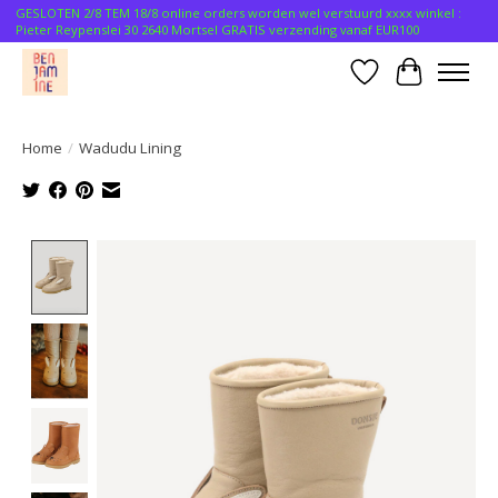
GESLOTEN 2/8 TEM 18/8 online orders worden wel verstuurd xxxx winkel :
Pieter Reypenslei 30 2640 Mortsel GRATIS verzending vanaf EUR100
Verlanglijst
Winkelwa
Home
/
Wadudu Lining
Product image slideshow Items