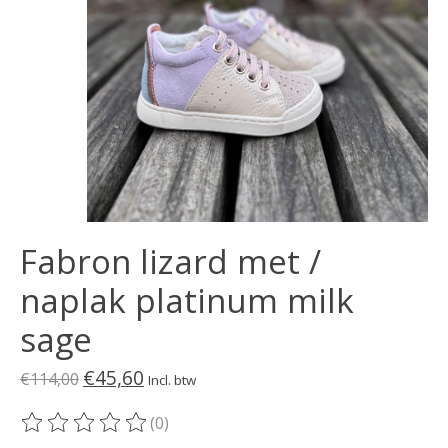
Fabron lizard met /
naplak platinum milk
sage
€45,60
€114,00
Incl. btw
(0)
De beoordeling van dit product is
0
van de 5