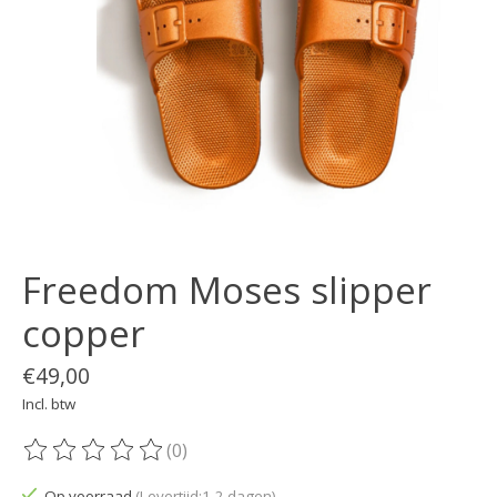
Freedom Moses slipper
copper
€49,00
Incl. btw
(0)
De beoordeling van dit product is
0
van de 5
Op voorraad
(Levertijd:1-2 dagen)