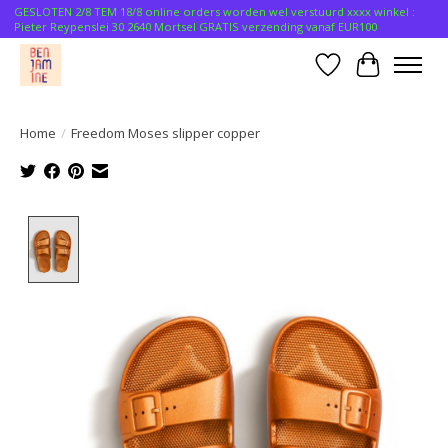
GESLOTEN 2/8 TEM 18/8 online orders worden wel verstuurd xxxx winkel :
Pieter Reypenslei 30 2640 Mortsel GRATIS verzending vanaf EUR100
Verlanglijst
Winkelwa
Home
/
Freedom Moses slipper copper
Product image slideshow Items