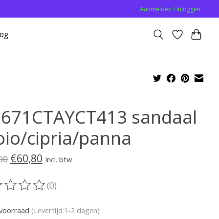
Aanmelden / Inloggen
log
0671CTAYCT413 sandaal
oio/cipria/panna
€60,80
00
Incl. btw
(0)
oordeling van dit product is
0
van de 5
voorraad
(Levertijd:1-2 dagen)