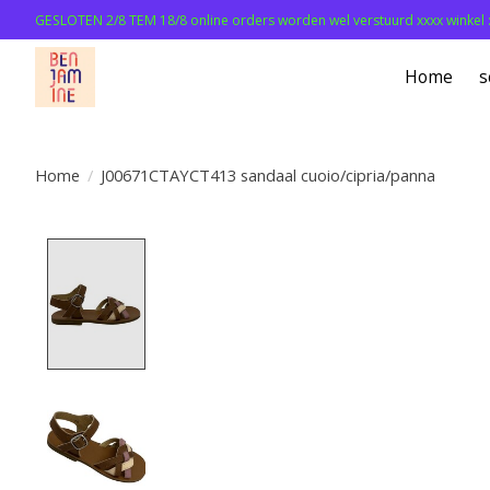
GESLOTEN 2/8 TEM 18/8 online orders worden wel verstuurd xxxx winkel 
Home
s
Home
/
J00671CTAYCT413 sandaal cuoio/cipria/panna
Product image slideshow Items