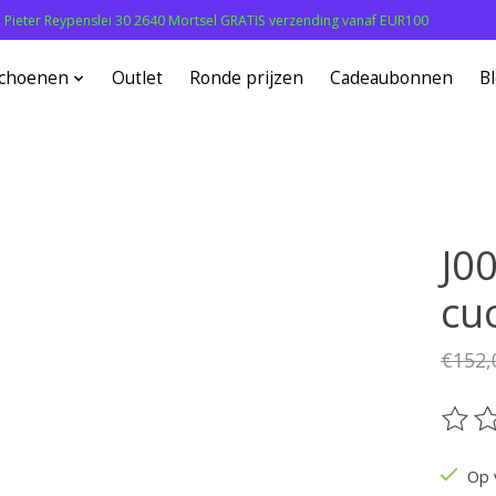
: Pieter Reypenslei 30 2640 Mortsel GRATIS verzending vanaf EUR100
choenen
Outlet
Ronde prijzen
Cadeaubonnen
B
J0
cu
€152,
De be
Op 