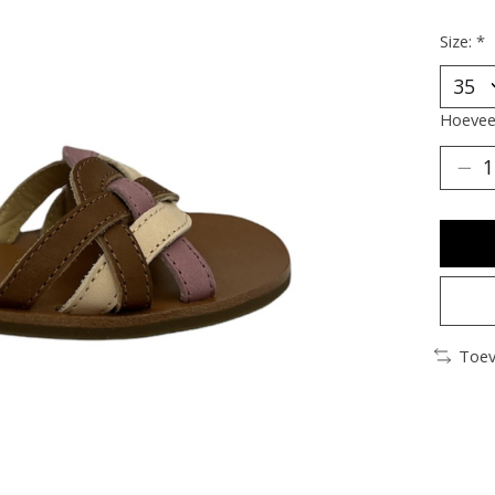
Size:
*
Hoeveel
Toev