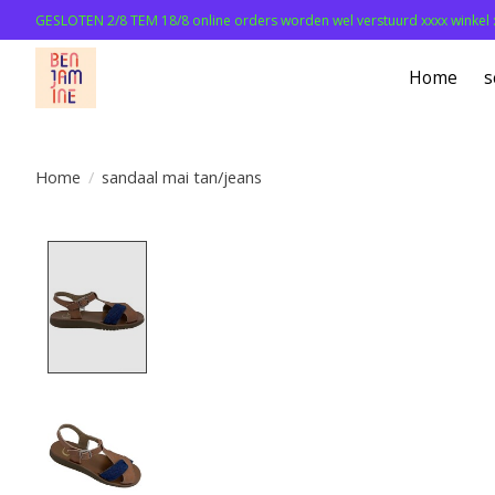
GESLOTEN 2/8 TEM 18/8 online orders worden wel verstuurd xxxx winkel 
Home
s
Home
/
sandaal mai tan/jeans
Product image slideshow Items