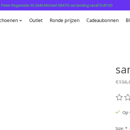
: Pieter Reypenslei 30 2640 Mortsel GRATIS verzending vanaf EUR100
choenen
Outlet
Ronde prijzen
Cadeaubonnen
B
sa
€156,
De be
Op 
Size:
*