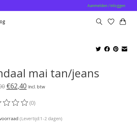
Aanmelden / Inloggen
log
ndaal mai tan/jeans
€62,40
00
Incl. btw
(0)
oordeling van dit product is
0
van de 5
voorraad
(Levertijd:1-2 dagen)