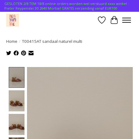
GESLOTEN 2/8 TEM 18/8 online orders worden wel verstuurd xxxx winkel :
Pieter Reypenslei 30 2640 Mortsel GRATIS verzending vanaf EUR100
Verlanglijst
Winkelwa
Home
/
T00415AT sandaal naturel multi
Product image slideshow Items