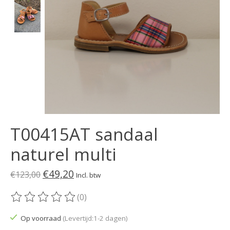
T00415AT sandaal
naturel multi
€49,20
€123,00
Incl. btw
(0)
De beoordeling van dit product is
0
van de 5
Op voorraad
(Levertijd:1-2 dagen)