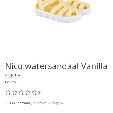
Nico watersandaal Vanilla
€26,95
Incl. btw
(0)
De beoordeling van dit product is
0
van de 5
Op voorraad
(Levertijd:1-2 dagen)