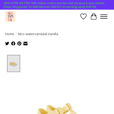
GESLOTEN 2/8 TEM 18/8 online orders worden wel verstuurd xxxx winkel :
Pieter Reypenslei 30 2640 Mortsel GRATIS verzending vanaf EUR100
Verlanglijst
Winkelwa
Home
/
Nico watersandaal Vanilla
Product image slideshow Items