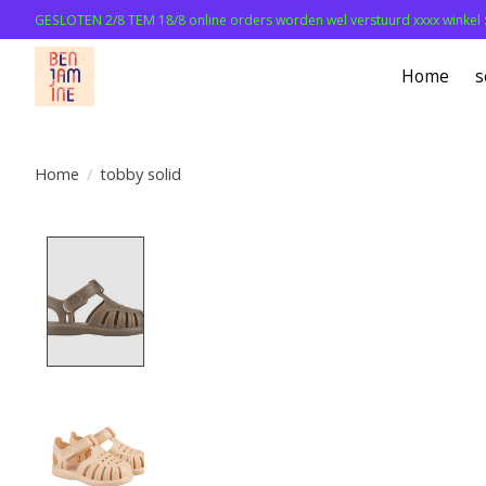
GESLOTEN 2/8 TEM 18/8 online orders worden wel verstuurd xxxx winkel 
Home
s
Home
/
tobby solid
Product image slideshow Items