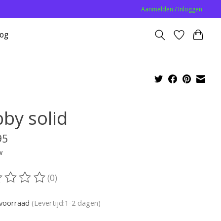
Aanmelden / Inloggen
log
bby solid
95
w
(0)
oordeling van dit product is
0
van de 5
voorraad
(Levertijd:1-2 dagen)