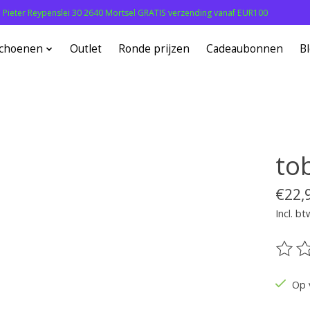
: Pieter Reypenslei 30 2640 Mortsel GRATIS verzending vanaf EUR100
choenen
Outlet
Ronde prijzen
Cadeaubonnen
B
to
€22,
Incl. bt
De be
Op 