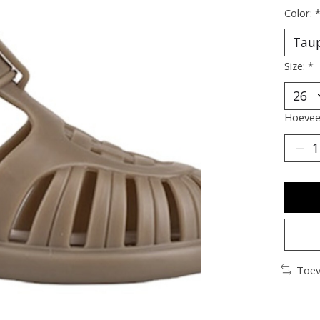
Color:
Size:
*
Hoeveel
Toev