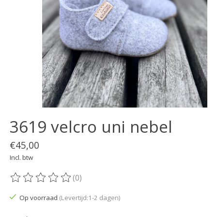
3619 velcro uni nebel
€45,00
Incl. btw
(0)
De beoordeling van dit product is
0
van de 5
Op voorraad
(Levertijd:1-2 dagen)