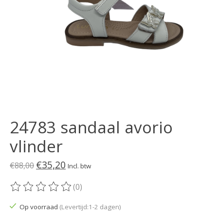
24783 sandaal avorio
vlinder
€35,20
€88,00
Incl. btw
(0)
De beoordeling van dit product is
0
van de 5
Op voorraad
(Levertijd:1-2 dagen)