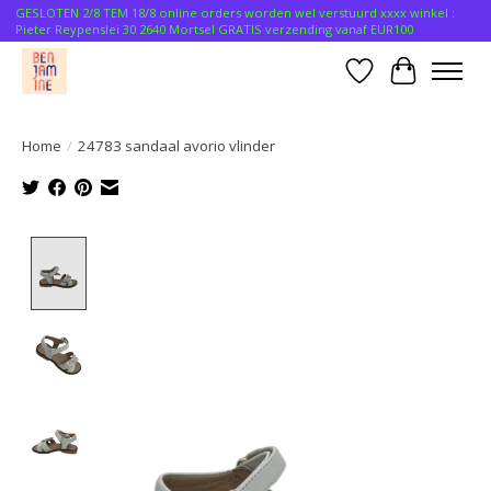
GESLOTEN 2/8 TEM 18/8 online orders worden wel verstuurd xxxx winkel :
Pieter Reypenslei 30 2640 Mortsel GRATIS verzending vanaf EUR100
Verlanglijst
Winkelwa
Home
/
24783 sandaal avorio vlinder
Product image slideshow Items