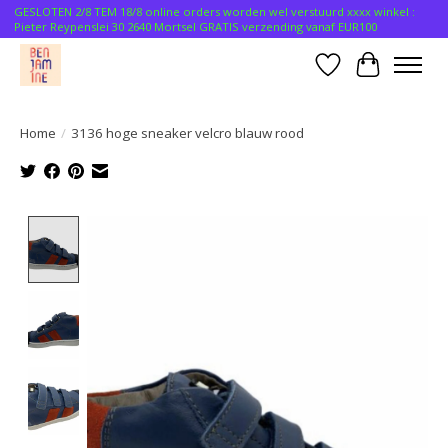
GESLOTEN 2/8 TEM 18/8 online orders worden wel verstuurd xxxx winkel :
Pieter Reypenslei 30 2640 Mortsel GRATIS verzending vanaf EUR100
Verlanglijst
Winkelwa
Home
/
3136 hoge sneaker velcro blauw rood
Product image slideshow Items