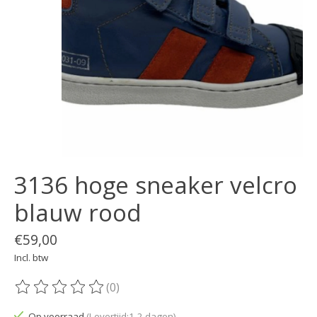
3136 hoge sneaker velcro
blauw rood
€59,00
Incl. btw
(0)
De beoordeling van dit product is
0
van de 5
Op voorraad
(Levertijd:1-2 dagen)