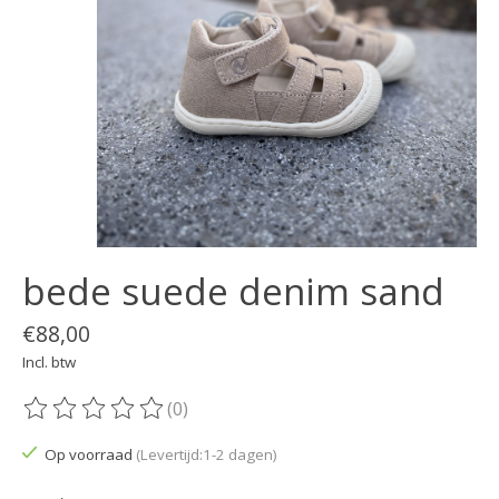
bede suede denim sand
€88,00
Incl. btw
(0)
De beoordeling van dit product is
0
van de 5
Op voorraad
(Levertijd:1-2 dagen)