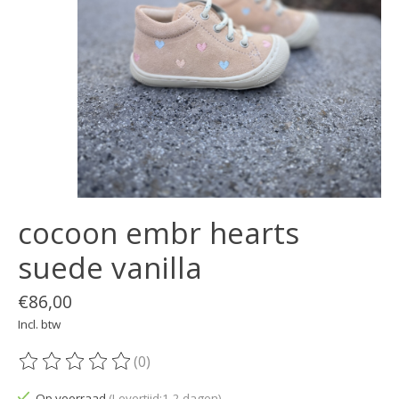
cocoon embr hearts
suede vanilla
€86,00
Incl. btw
(0)
De beoordeling van dit product is
0
van de 5
Op voorraad
(Levertijd:1-2 dagen)