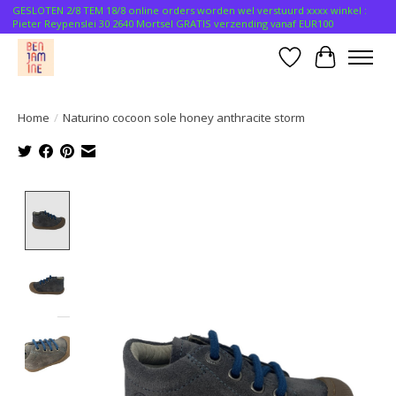
GESLOTEN 2/8 TEM 18/8 online orders worden wel verstuurd xxxx winkel :
Pieter Reypenslei 30 2640 Mortsel GRATIS verzending vanaf EUR100
Verlanglijst
Winkelwa
Home
/
Naturino cocoon sole honey anthracite storm
Product image slideshow Items