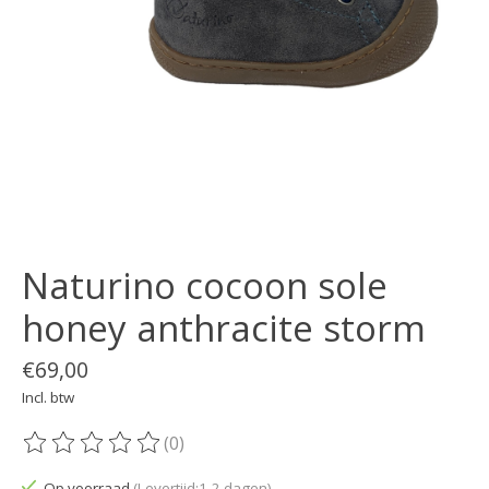
Naturino cocoon sole
honey anthracite storm
€69,00
Incl. btw
(0)
De beoordeling van dit product is
0
van de 5
Op voorraad
(Levertijd:1-2 dagen)