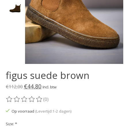
figus suede brown
€44,80
€112,00
Incl. btw
(0)
De beoordeling van dit product is
0
van de 5
Op voorraad
(Levertijd:1-2 dagen)
Size:
*