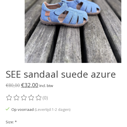
SEE sandaal suede azure
€32,00
€80,00
Incl. btw
(0)
De beoordeling van dit product is
0
van de 5
Op voorraad
(Levertijd:1-2 dagen)
Size:
*