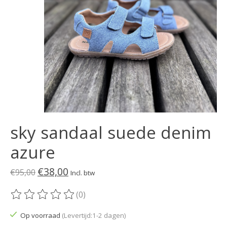
sky sandaal suede denim
azure
€38,00
€95,00
Incl. btw
(0)
De beoordeling van dit product is
0
van de 5
Op voorraad
(Levertijd:1-2 dagen)