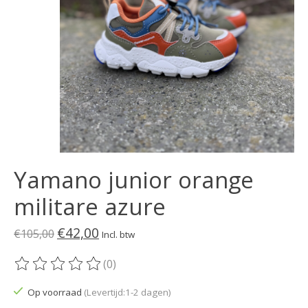
Yamano junior orange
militare azure
€42,00
€105,00
Incl. btw
(0)
De beoordeling van dit product is
0
van de 5
Op voorraad
(Levertijd:1-2 dagen)