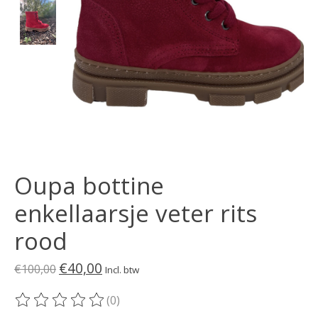
Oupa bottine
enkellaarsje veter rits
rood
€40,00
€100,00
Incl. btw
(0)
De beoordeling van dit product is
0
van de 5