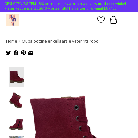
GESLOTEN 2/8 TEM 18/8 online orders worden wel verstuurd xxxx winkel :
Pieter Reypenslei 30 2640 Mortsel GRATIS verzending vanaf EUR100
Verlanglijst
Winkelwa
Home
/
Oupa bottine enkellaarsje veter rits rood
Product image slideshow Items