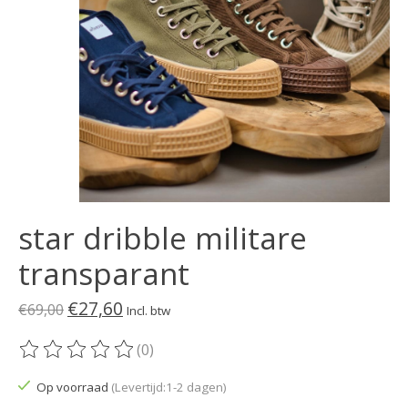
star dribble militare
transparant
€27,60
€69,00
Incl. btw
(0)
De beoordeling van dit product is
0
van de 5
Op voorraad
(Levertijd:1-2 dagen)