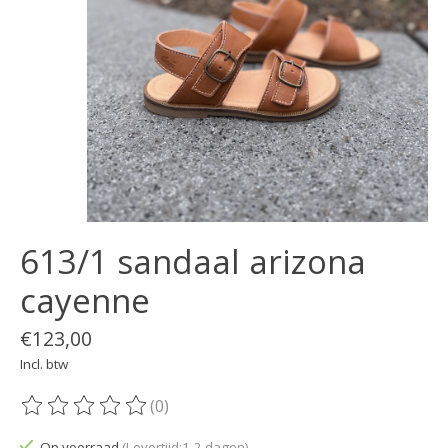
613/1 sandaal arizona
cayenne
€123,00
Incl. btw
(0)
De beoordeling van dit product is
0
van de 5
Op voorraad
(Levertijd:1-2 dagen)