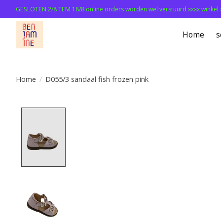
GESLOTEN 2/8 TEM 18/8 online orders worden wel verstuurd xxxx winkel 
Home
s
Home
/
D055/3 sandaal fish frozen pink
Product image slideshow Items