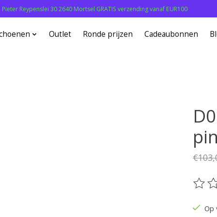
: Pieter Reypenslei 30 2640 Mortsel GRATIS verzending vanaf EUR100
choenen
Outlet
Ronde prijzen
Cadeaubonnen
B
D0
pi
€103,
De be
Op 