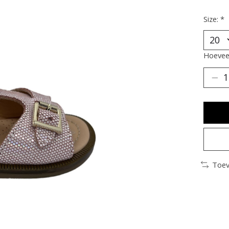
Size:
*
Hoeveel
Toev