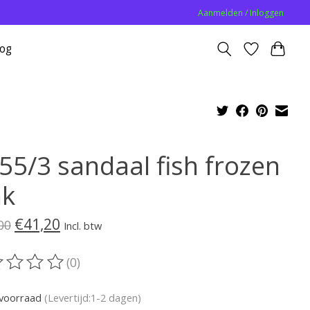
Aanmelden / Inloggen
log
55/3 sandaal fish frozen
nk
€41,20
00
Incl. btw
(0)
oordeling van dit product is
0
van de 5
voorraad
(Levertijd:1-2 dagen)