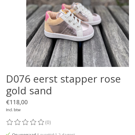
D076 eerst stapper rose
gold sand
€118,00
Incl. btw
(0)
De beoordeling van dit product is
0
van de 5
Op voorraad
(Levertijd:1-2 dagen)