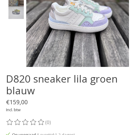
D820 sneaker lila groen
blauw
€159,00
Incl. btw
(0)
De beoordeling van dit product is
0
van de 5
Op voorraad
(Levertijd:1-2 dagen)